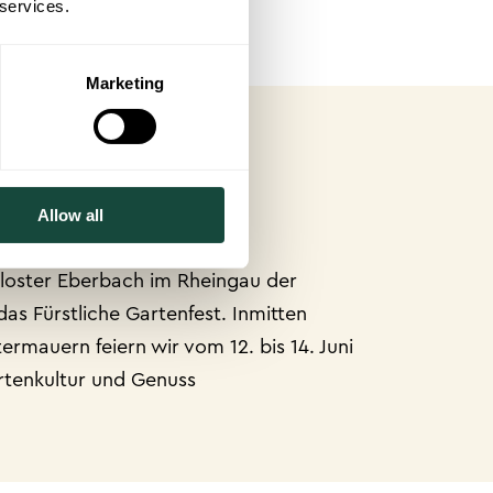
 services.
Marketing
EBERBACH
26 | ELTVILLE
Allow all
loster Eberbach im Rheingau der
das Fürstliche Gartenfest. Inmitten
rmauern feiern wir vom 12. bis 14. Juni
rtenkultur und Genuss